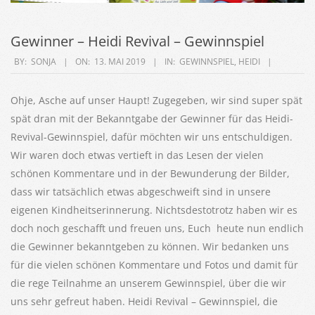
Gewinner – Heidi Revival – Gewinnspiel
2019-
BY:
SONJA
ON:
13. MAI 2019
IN:
GEWINNSPIEL
,
HEIDI
05-
13
Ohje, Asche auf unser Haupt! Zugegeben, wir sind super spät
spät dran mit der Bekanntgabe der Gewinner für das Heidi-
Revival-Gewinnspiel, dafür möchten wir uns entschuldigen.
Wir waren doch etwas vertieft in das Lesen der vielen
schönen Kommentare und in der Bewunderung der Bilder,
dass wir tatsächlich etwas abgeschweift sind in unsere
eigenen Kindheitserinnerung. Nichtsdestotrotz haben wir es
doch noch geschafft und freuen uns, Euch heute nun endlich
die Gewinner bekanntgeben zu können. Wir bedanken uns
für die vielen schönen Kommentare und Fotos und damit für
die rege Teilnahme an unserem Gewinnspiel, über die wir
uns sehr gefreut haben. Heidi Revival – Gewinnspiel, die