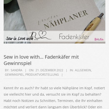
Sew in love with… Fadenkäfer mit
Gewinnspiel
2022-
BY:
SANDRA
ON:
21. DEZEMBER 2022
IN:
ALLGEMEIN
,
GEWINNSPIEL
,
PRODUKTVORSTELLUNG
12-
21
Kennt Ihr es auch? Ihr habt so viele Nähpläne im Kopf, notiert
sie vielleicht hier und da, versucht sie im Kopf zu behalten?
Habt noch Notizen zu Schnitten, Terminen, die Ihr einhalten
möchtet und verliert dann langsam den Überblick? Oder ein