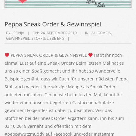
Peppa Sneak Order & Gewinnspiel
2019-
BY:
SONJA
ON:
24. SEPTEMBER 2019
IN:
ALLGEMEIN
,
GEWINNSPIEL
,
STOFF & LIEBE EP'S
09-
24
PEPPA SNEAK ORDER & GEWINNSPIEL
Habt Ihr noch
einmal Lust auf eine Sneak Order? Beim letzten Mal hat es
uns so einen Spaß gemacht und Ihr habt so wundervolle
Beispiele genäht, dass wir Euch für unseren nächsten Peppa
Stoff auch wieder eine winzige Menge als Sneak Order
anbieten möchten. Genau wie beim letzten Mal, könnt Ihr
wieder einen unserer begehrten Gastprobenähplätze
gewinnen! Folgendes ist dabei zu beachten: Wer das
Stöffchen bei der Sneak Order ergattern kann, ihn bis zum
03.10.2019 vernäht und öffentlich mit dem
#peppawutzmuddy auf Facebook und/oder Instagram