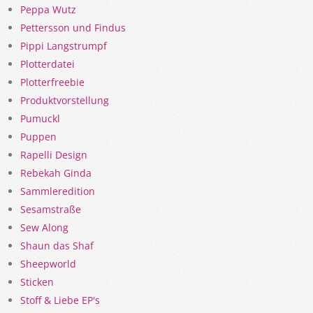
Peppa Wutz
Pettersson und Findus
Pippi Langstrumpf
Plotterdatei
Plotterfreebie
Produktvorstellung
Pumuckl
Puppen
Rapelli Design
Rebekah Ginda
Sammleredition
Sesamstraße
Sew Along
Shaun das Shaf
Sheepworld
Sticken
Stoff & Liebe EP's