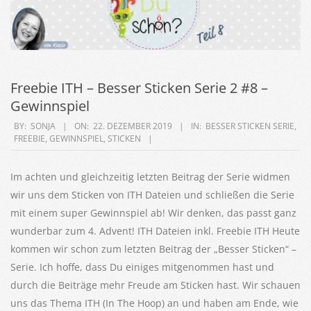
Freebie ITH – Besser Sticken Serie 2 #8 –
Gewinnspiel
2019-
BY:
SONJA
ON:
22. DEZEMBER 2019
IN:
BESSER STICKEN SERIE
,
FREEBIE
,
GEWINNSPIEL
,
STICKEN
12-
22
Im achten und gleichzeitig letzten Beitrag der Serie widmen
wir uns dem Sticken von ITH Dateien und schließen die Serie
mit einem super Gewinnspiel ab! Wir denken, das passt ganz
wunderbar zum 4. Advent! ITH Dateien inkl. Freebie ITH Heute
kommen wir schon zum letzten Beitrag der „Besser Sticken“ –
Serie. Ich hoffe, dass Du einiges mitgenommen hast und
durch die Beiträge mehr Freude am Sticken hast. Wir schauen
uns das Thema ITH (In The Hoop) an und haben am Ende, wie