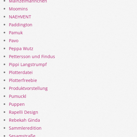
Mainzelmännchen
Moomins
NAEHVENT
Paddington
Pamuk
Pavo
Peppa Wutz
Pettersson und Findus
Pippi Langstrumpf
Plotterdatei
Plotterfreebie
Produktvorstellung
Pumuckl
Puppen
Rapelli Design
Rebekah Ginda
Sammleredition
Sesamstraße