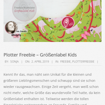
Plotter Freebie – Größenlabel Kids
2019-
BY:
SONJA
ON:
2. APRIL 2019
IN:
FREEBIE
,
PLOTTERFREEBIE
04-
02
Kennt Ihr das, man näht sein Unikat für die kleinen und
größeren Lieblingsmenschen und schwupp sind sie schon
wieder rausgewachsen. Einige Zeit vergeht, man weiß schon
nicht mehr, welche Größe das wundervolle Teil hatte, da kein
Größenlabel enthalten ist. Teilweise werden die tollen
Einzelstücke weitergegeben an Freunde, Familie und