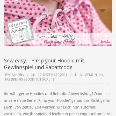
Sew easy… Pimp your Hoodie mit
Gewinnspiel und Rabattcode
2021-
BY:
SANDRA
ON:
17. DEZEMBER 2021
IN:
ALLGEMEIN
,
DIY
,
FREEBIE
,
FREEBOOK
,
TUTORIAL
12-
17
Ihr näht gerne Hoodies und liebt die Abwechslung? Dann ist
unsere neue Serie „Pimp your Hoodie“ genau das Richtige für
Euch. Von Zeit zu Zeit werden wir Euch nun Tutorials
vorstellen, wie Ihr spielend leicht ein paar Hingucker an Eure