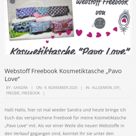
Webstoff Freebook Kosmetiktasche „Pavo
Love“
2020-
BY:
SANDRA
ON:
9. NOVEMBER 2020
IN:
ALLGEMEIN
,
DIY
,
FREEBIE
,
FREEBOOK
11-
09
Halli Hallo, hier ist mal wieder Sandra und heute bringe ich
Euch das versprochene Freebook für meine Kosmetiktasche
„Pavo Love“ mit. Als vor einer Weile die neuen Webstoffe in
den Verkauf gegangen sind, konntet Ihr sie unter den