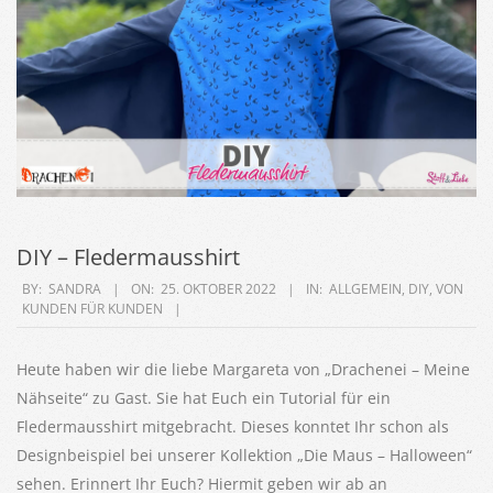
DIY – Fledermausshirt
2022-
BY:
SANDRA
ON:
25. OKTOBER 2022
IN:
ALLGEMEIN
,
DIY
,
VON
KUNDEN FÜR KUNDEN
10-
25
Heute haben wir die liebe Margareta von „Drachenei – Meine
Nähseite“ zu Gast. Sie hat Euch ein Tutorial für ein
Fledermausshirt mitgebracht. Dieses konntet Ihr schon als
Designbeispiel bei unserer Kollektion „Die Maus – Halloween“
sehen. Erinnert Ihr Euch? Hiermit geben wir ab an