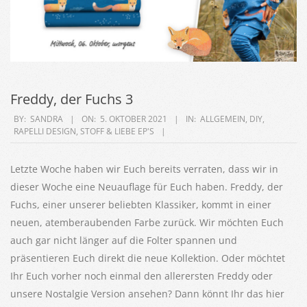
Freddy, der Fuchs 3
2021-
BY:
SANDRA
ON:
5. OKTOBER 2021
IN:
ALLGEMEIN
,
DIY
,
RAPELLI DESIGN
,
STOFF & LIEBE EP'S
10-
05
Letzte Woche haben wir Euch bereits verraten, dass wir in
dieser Woche eine Neuauflage für Euch haben. Freddy, der
Fuchs, einer unserer beliebten Klassiker, kommt in einer
neuen, atemberaubenden Farbe zurück. Wir möchten Euch
auch gar nicht länger auf die Folter spannen und
präsentieren Euch direkt die neue Kollektion. Oder möchtet
Ihr Euch vorher noch einmal den allerersten Freddy oder
unsere Nostalgie Version ansehen? Dann könnt Ihr das hier