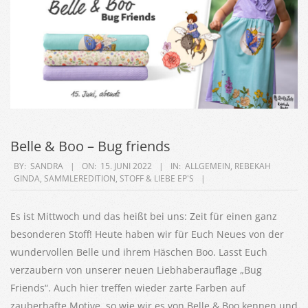
Belle & Boo – Bug friends
2022-
BY:
SANDRA
ON:
15. JUNI 2022
IN:
ALLGEMEIN
,
REBEKAH
GINDA
,
SAMMLEREDITION
,
STOFF & LIEBE EP'S
06-
15
Es ist Mittwoch und das heißt bei uns: Zeit für einen ganz
besonderen Stoff! Heute haben wir für Euch Neues von der
wundervollen Belle und ihrem Häschen Boo. Lasst Euch
verzaubern von unserer neuen Liebhaberauflage „Bug
Friends“. Auch hier treffen wieder zarte Farben auf
zauberhafte Motive, so wie wir es von Belle & Boo kennen und