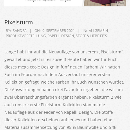
Pixelsturm
2021-
BY:
SANDRA
ON:
9. SEPTEMBER 2021
IN:
ALLGEMEIN
,
PRODUKTVORSTELLUNG
,
RAPELLI DESIGN
,
STOFF & LIEBE EP'S
09-
09
Lange habt Ihr auf die Neuauflage von unserem „Pixelsturm“
gewartet und jetzt ist es soweit! Heute haben wir für Euch
dieses mega coole Design in fünf neuen Farben! Wir hatten
Euch im Februar nach dem Ausverkauf unserer ersten
Kollektion gefragt, welche Farben Ihr Euch wünschen würdet.
Die Auswertungen haben drei Favoriten ergeben, die wir um
zwei Überraschungsfarben ergänzt haben. Pixelsturm 2 Wie
auch unsere erste Pixelsturm Kollektion stammt die
Neuauflage aus der Feder von Rapelli Design. Die Stoffe
dieser Kollektion erscheinen auf Jersey und haben eine
Materialzusammensetzung von 95 % Baumwolle und 5 %