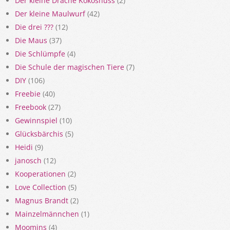
Der kleine Drache Kokosnuss
(2)
Der kleine Maulwurf
(42)
Die drei ???
(12)
Die Maus
(37)
Die Schlümpfe
(4)
Die Schule der magischen Tiere
(7)
DIY
(106)
Freebie
(40)
Freebook
(27)
Gewinnspiel
(10)
Glücksbärchis
(5)
Heidi
(9)
janosch
(12)
Kooperationen
(2)
Love Collection
(5)
Magnus Brandt
(2)
Mainzelmännchen
(1)
Moomins
(4)