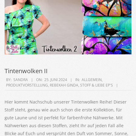
Tintenwolken II
2024-
BY:
SANDRA
ON:
25. JUNI 2024
IN:
ALLGEMEIN
,
PRODUKTVORSTELLUNG
,
REBEKAH GINDA
,
STOFF & LIEBE EP'S
06-
25
Hier kommt Nachschub unserer Tintenwolken Reihe! Dieser
Stoff steht, genau wie auch schon die erste Kollektion, für
gute Laune und ist perfekt für farbenfrohe Nähwerke. Mit
Nähwerken aus diesen Stoffen, zieht Ihr auf jeden Fall alle
Blicke auf Euch und versprüht den Duft von Sommer, Sonne,