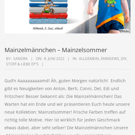
Mainzelmännchen – Mainzelsommer
2022-
BY:
SANDRA
ON:
8. JUNI 2022
IN:
ALLGEMEIN
,
ÄNNISEWS
,
DIY
,
STOFF & LIEBE EP'S
06-
08
Gud’n Aaaaaaaaaamd! Äh, guten Morgen natürlich! Endlich
gibt es Neuigkeiten von Anton, Berti, Conni, Det, Edi und
Fritzchen! Besser bekannt als: Die Mainzelmännchen! Das
Warten hat ein Ende und wir präsentieren Euch heute unsere
neue Kollektion: Mainzelsommer! Frische Farben treffen auf
richtig tolle Motive. Hier ist wirklich für jeden Geschmack
etwas dabei, aber seht selber! Die Mainzelmännchen Unsere