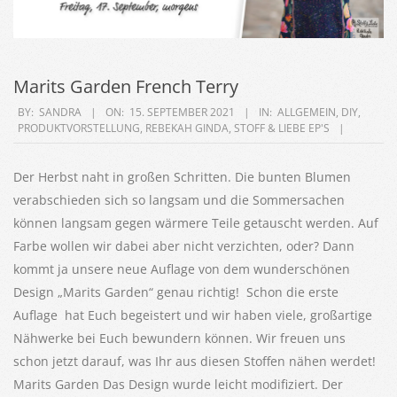
Marits Garden French Terry
2021-
BY:
SANDRA
ON:
15. SEPTEMBER 2021
IN:
ALLGEMEIN
,
DIY
,
PRODUKTVORSTELLUNG
,
REBEKAH GINDA
,
STOFF & LIEBE EP'S
09-
15
Der Herbst naht in großen Schritten. Die bunten Blumen
verabschieden sich so langsam und die Sommersachen
können langsam gegen wärmere Teile getauscht werden. Auf
Farbe wollen wir dabei aber nicht verzichten, oder? Dann
kommt ja unsere neue Auflage von dem wunderschönen
Design „Marits Garden“ genau richtig! Schon die erste
Auflage hat Euch begeistert und wir haben viele, großartige
Nähwerke bei Euch bewundern können. Wir freuen uns
schon jetzt darauf, was Ihr aus diesen Stoffen nähen werdet!
Marits Garden Das Design wurde leicht modifiziert. Der