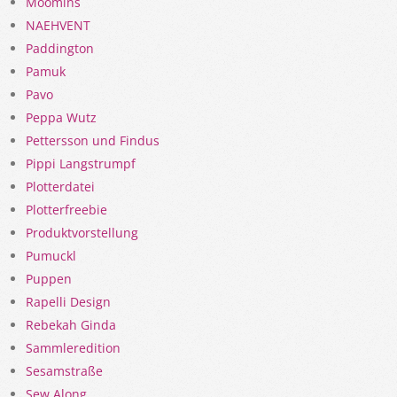
Moomins
NAEHVENT
Paddington
Pamuk
Pavo
Peppa Wutz
Pettersson und Findus
Pippi Langstrumpf
Plotterdatei
Plotterfreebie
Produktvorstellung
Pumuckl
Puppen
Rapelli Design
Rebekah Ginda
Sammleredition
Sesamstraße
Sew Along