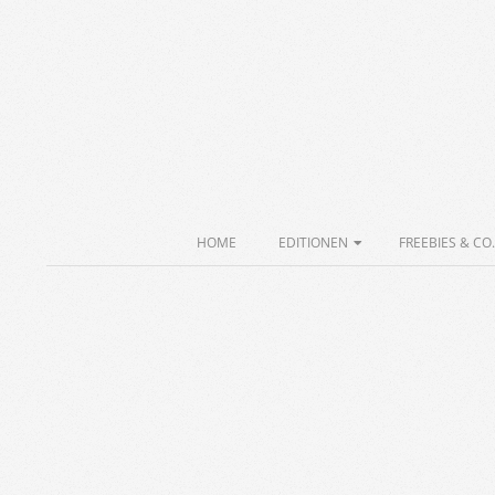
Skip
to
content
Secondary
HOME
EDITIONEN
FREEBIES & CO.
Navigation
Menu