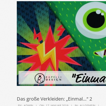
Das große Verkleiden: „Einmal…“ 2
2019-
BY:
ADMIN
ON:
17. JANUAR 2019
IN:
ALLGEMEIN