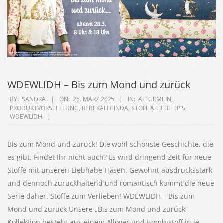
WDEWLIDH – Bis zum Mond und zurück
2025-
BY:
SANDRA
ON:
26. MÄRZ 2025
IN:
ALLGEMEIN
,
PRODUKTVORSTELLUNG
,
REBEKAH GINDA
,
STOFF & LIEBE EP'S
,
03-
WDEWLIDH
26
Bis zum Mond und zurück! Die wohl schönste Geschichte, die
es gibt. Findet Ihr nicht auch? Es wird dringend Zeit für neue
Stoffe mit unseren Liebhabe-Hasen. Gewohnt ausdrucksstark
und dennoch zurückhaltend und romantisch kommt die neue
Serie daher. Stoffe zum Verlieben! WDEWLIDH – Bis zum
Mond und zurück Unsere „Bis zum Mond und zurück“
Kollektion besteht aus einem Allover und Kombistoff in je