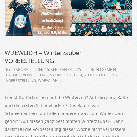
WDEWLIDH – Winterzauber
VORBESTELLUNG
2025-
BY:
SANDRA
ON:
16. SEPTEMBER 2025
IN:
ALLGEMEIN
,
PRODUKTVORSTELLUNG
,
SAMMLEREDITION
,
STOFF & LIEBE EP'S
,
09-
VORBESTELLUNG
,
WDEWLIDH
16
Freust Du Dich schon auf die Winterzeit? Auf klirrende Kälte
und die ersten Schneeflocken? Das Bauen von
Schneemännern und allem anderen was zum Winter dazu
gehört? Auf diesen ganz bestimmten Winterzauber? Dann
darfst Du die Vorbestellung dieser Woche nicht verpassen!