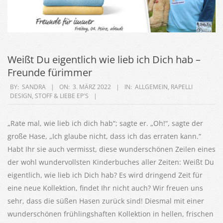
Weißt Du eigentlich wie lieb ich Dich hab –
Freunde fürimmer
2022-
BY:
SANDRA
ON:
3. MÄRZ 2022
IN:
ALLGEMEIN
,
RAPELLI
DESIGN
,
STOFF & LIEBE EP'S
03-
03
„Rate mal, wie lieb ich dich hab“; sagte er. „Oh!“, sagte der
große Hase, „Ich glaube nicht, dass ich das erraten kann.“
Habt Ihr sie auch vermisst, diese wunderschönen Zeilen eines
der wohl wundervollsten Kinderbuches aller Zeiten: Weißt Du
eigentlich, wie lieb ich Dich hab? Es wird dringend Zeit für
eine neue Kollektion, findet Ihr nicht auch? Wir freuen uns
sehr, dass die süßen Hasen zurück sind! Diesmal mit einer
wunderschönen frühlingshaften Kollektion in hellen, frischen