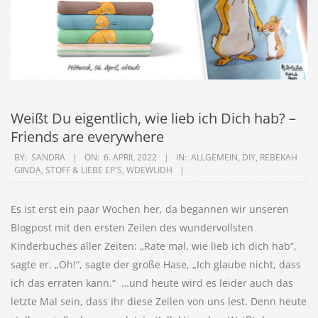
Weißt Du eigentlich, wie lieb ich Dich hab? –
Friends are everywhere
2022-
BY:
SANDRA
ON:
6. APRIL 2022
IN:
ALLGEMEIN
,
DIY
,
REBEKAH
GINDA
,
STOFF & LIEBE EP'S
,
WDEWLIDH
04-
06
Es ist erst ein paar Wochen her, da begannen wir unseren
Blogpost mit den ersten Zeilen des wundervollsten
Kinderbuches aller Zeiten: „Rate mal, wie lieb ich dich hab“,
sagte er. „Oh!“, sagte der große Hase, „Ich glaube nicht, dass
ich das erraten kann.“ …und heute wird es leider auch das
letzte Mal sein, dass Ihr diese Zeilen von uns lest. Denn heute