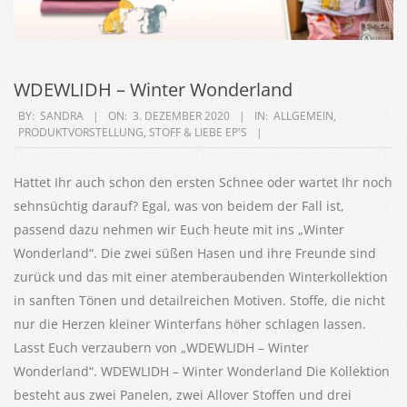
WDEWLIDH – Winter Wonderland
2020-
BY:
SANDRA
ON:
3. DEZEMBER 2020
IN:
ALLGEMEIN
,
PRODUKTVORSTELLUNG
,
STOFF & LIEBE EP'S
12-
03
Hattet Ihr auch schon den ersten Schnee oder wartet Ihr noch
sehnsüchtig darauf? Egal, was von beidem der Fall ist,
passend dazu nehmen wir Euch heute mit ins „Winter
Wonderland“. Die zwei süßen Hasen und ihre Freunde sind
zurück und das mit einer atemberaubenden Winterkollektion
in sanften Tönen und detailreichen Motiven. Stoffe, die nicht
nur die Herzen kleiner Winterfans höher schlagen lassen.
Lasst Euch verzaubern von „WDEWLIDH – Winter
Wonderland“. WDEWLIDH – Winter Wonderland Die Kollektion
besteht aus zwei Panelen, zwei Allover Stoffen und drei