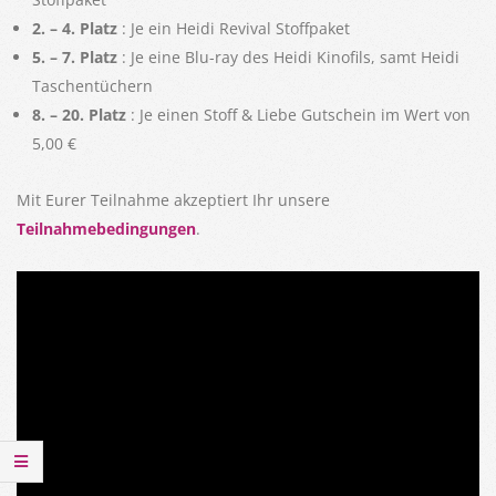
2. – 4. Platz
: Je ein Heidi Revival Stoffpaket
5. – 7. Platz
: Je eine Blu-ray des Heidi Kinofils, samt Heidi
Taschentüchern
8. – 20. Platz
: Je einen Stoff & Liebe Gutschein im Wert von
5,00 €
Mit Eurer Teilnahme akzeptiert Ihr unsere
Teilnahmebedingungen
.