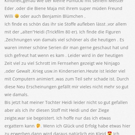
Kindheit,genau wie der kleine Pumuckl mit seinem Meister
Eder ,oder die Biene Maja mit ihrem super müden Freund
Willi
oder auch Benjamin Blümchen .
Ich finde es schön das ihr sie Stoffe aufleben lässt ,vor allem
mit der „alten“Heidi (Trickfilm 80 er). Ich finde die Figuren
,Zeichnungen von damals viel schöner als die heutigen . Es
waren immer schöne Serien dir man gerne geschaut hat und
sich gefreut hat wenn es kam . Leider wird in der heutigen
Zeit viel zu viel Schrott im Fernsehen gezeigt wie Ninjago
,oder Gewalt ,Krieg usw.in Kinderserien.Heute ist leider viel
mit Computern animiert ,was zum Teil sehr schade ist. Durch
diese Neu Erscheinungen gefällt mir vieles nicht mehr so gut
wie damals.
Bis jetzt hat meiner Tochter Heidi leider nicht so gut gefallen
aber als ich ihr diesen Stoff mit Heidi und der Ziege
zeigte,war sie begeistert. Ich hoffe nur das ich etwas
ergattern kann
. Wenn ich Glück und Erfolg habe etwas hier
zu erwerben,dann wird daraus natürlich ein Kleid
Ich