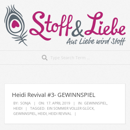
Skip
to
content
Stoff&Liebe
Search
Secondary
Navigation
Menu
Heidi Revival #3- GEWINNSPIEL
BY:
SONJA
ON:
17. APRIL 2019
IN:
GEWINNSPIEL
,
HEIDI
TAGGED:
EIN SOMMER VOLLER GLÜCK
,
GEWINNSPIEL
,
HEIDI
,
HEIDI REVIVAL