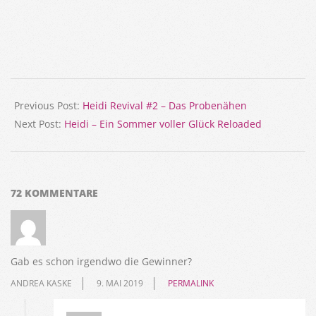
2019-
04-
Previous Post:
Heidi Revival #2 – Das Probenähen
17
Next Post:
Heidi – Ein Sommer voller Glück Reloaded
72 KOMMENTARE
Gab es schon irgendwo die Gewinner?
ANDREA KASKE
9. MAI 2019
PERMALINK