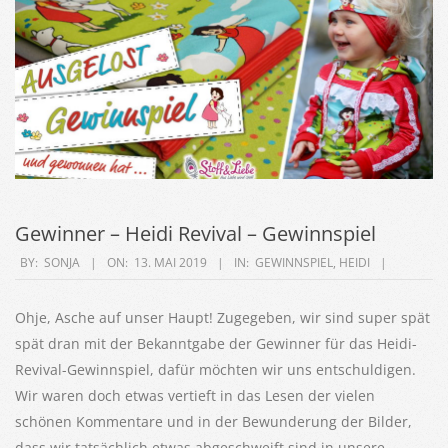
Gewinner – Heidi Revival – Gewinnspiel
2019-
BY:
SONJA
ON:
13. MAI 2019
IN:
GEWINNSPIEL
,
HEIDI
05-
13
Ohje, Asche auf unser Haupt! Zugegeben, wir sind super spät
spät dran mit der Bekanntgabe der Gewinner für das Heidi-
Revival-Gewinnspiel, dafür möchten wir uns entschuldigen.
Wir waren doch etwas vertieft in das Lesen der vielen
schönen Kommentare und in der Bewunderung der Bilder,
dass wir tatsächlich etwas abgeschweift sind in unsere