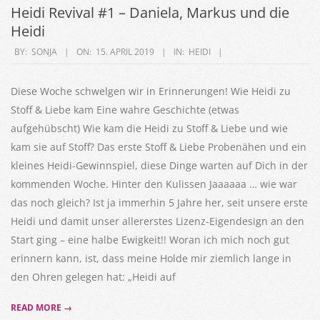
Heidi Revival #1 – Daniela, Markus und die
Heidi
2019-
BY:
SONJA
ON:
15. APRIL 2019
IN:
HEIDI
04-
15
Diese Woche schwelgen wir in Erinnerungen! Wie Heidi zu
Stoff & Liebe kam Eine wahre Geschichte (etwas
aufgehübscht) Wie kam die Heidi zu Stoff & Liebe und wie
kam sie auf Stoff? Das erste Stoff & Liebe Probenähen und ein
kleines Heidi-Gewinnspiel, diese Dinge warten auf Dich in der
kommenden Woche. Hinter den Kulissen Jaaaaaa … wie war
das noch gleich? Ist ja immerhin 5 Jahre her, seit unsere erste
Heidi und damit unser allererstes Lizenz-Eigendesign an den
Start ging – eine halbe Ewigkeit!! Woran ich mich noch gut
erinnern kann, ist, dass meine Holde mir ziemlich lange in
den Ohren gelegen hat: „Heidi auf
READ MORE →