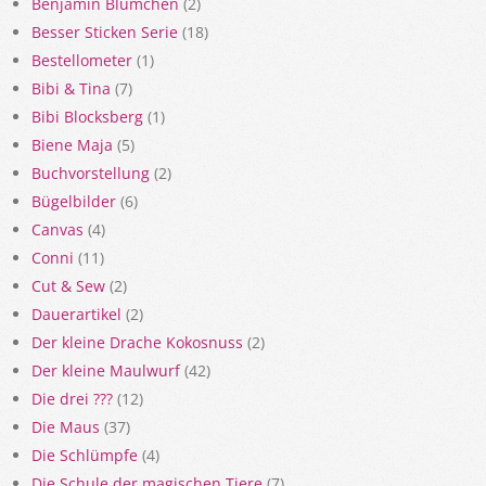
Benjamin Blümchen
(2)
Besser Sticken Serie
(18)
Bestellometer
(1)
Bibi & Tina
(7)
Bibi Blocksberg
(1)
Biene Maja
(5)
Buchvorstellung
(2)
Bügelbilder
(6)
Canvas
(4)
Conni
(11)
Cut & Sew
(2)
Dauerartikel
(2)
Der kleine Drache Kokosnuss
(2)
Der kleine Maulwurf
(42)
Die drei ???
(12)
Die Maus
(37)
Die Schlümpfe
(4)
Die Schule der magischen Tiere
(7)