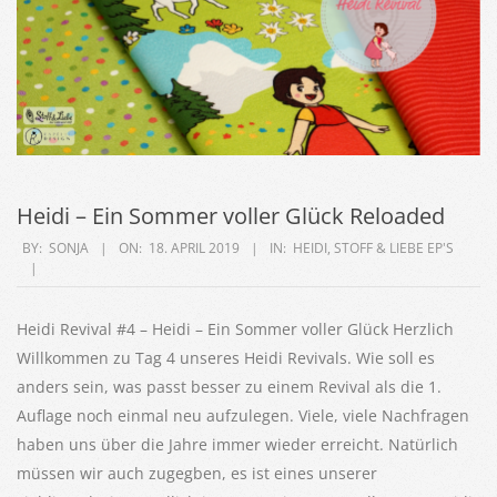
Heidi – Ein Sommer voller Glück Reloaded
2019-
BY:
SONJA
ON:
18. APRIL 2019
IN:
HEIDI
,
STOFF & LIEBE EP'S
04-
18
Heidi Revival #4 – Heidi – Ein Sommer voller Glück Herzlich
Willkommen zu Tag 4 unseres Heidi Revivals. Wie soll es
anders sein, was passt besser zu einem Revival als die 1.
Auflage noch einmal neu aufzulegen. Viele, viele Nachfragen
haben uns über die Jahre immer wieder erreicht. Natürlich
müssen wir auch zugegben, es ist eines unserer