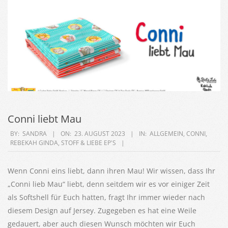
Conni liebt Mau
2023-
BY:
SANDRA
ON:
23. AUGUST 2023
IN:
ALLGEMEIN
,
CONNI
,
REBEKAH GINDA
,
STOFF & LIEBE EP'S
08-
23
Wenn Conni eins liebt, dann ihren Mau! Wir wissen, dass Ihr
„Conni lieb Mau“ liebt, denn seitdem wir es vor einiger Zeit
als Softshell für Euch hatten, fragt Ihr immer wieder nach
diesem Design auf Jersey. Zugegeben es hat eine Weile
gedauert, aber auch diesen Wunsch möchten wir Euch