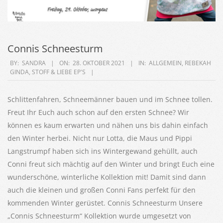
Connis Schneesturm
2021-
BY:
SANDRA
ON:
28. OKTOBER 2021
IN:
ALLGEMEIN
,
REBEKAH
GINDA
,
STOFF & LIEBE EP'S
10-
28
Schlittenfahren, Schneemänner bauen und im Schnee tollen.
Freut Ihr Euch auch schon auf den ersten Schnee? Wir
können es kaum erwarten und nähen uns bis dahin einfach
den Winter herbei. Nicht nur Lotta, die Maus und Pippi
Langstrumpf haben sich ins Wintergewand gehüllt, auch
Conni freut sich mächtig auf den Winter und bringt Euch eine
wunderschöne, winterliche Kollektion mit! Damit sind dann
auch die kleinen und großen Conni Fans perfekt für den
kommenden Winter gerüstet. Connis Schneesturm Unsere
„Connis Schneesturm“ Kollektion wurde umgesetzt von