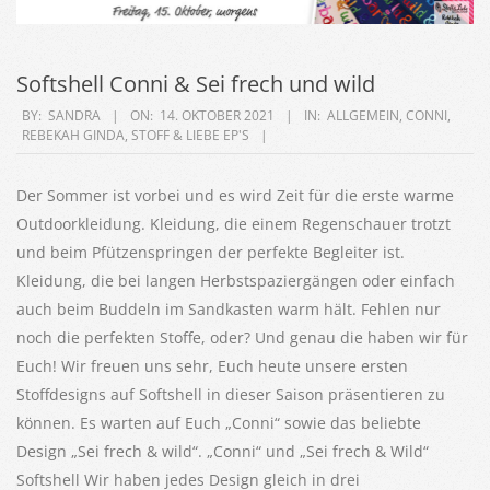
Softshell Conni & Sei frech und wild
2021-
BY:
SANDRA
ON:
14. OKTOBER 2021
IN:
ALLGEMEIN
,
CONNI
,
REBEKAH GINDA
,
STOFF & LIEBE EP'S
10-
14
Der Sommer ist vorbei und es wird Zeit für die erste warme
Outdoorkleidung. Kleidung, die einem Regenschauer trotzt
und beim Pfützenspringen der perfekte Begleiter ist.
Kleidung, die bei langen Herbstspaziergängen oder einfach
auch beim Buddeln im Sandkasten warm hält. Fehlen nur
noch die perfekten Stoffe, oder? Und genau die haben wir für
Euch! Wir freuen uns sehr, Euch heute unsere ersten
Stoffdesigns auf Softshell in dieser Saison präsentieren zu
können. Es warten auf Euch „Conni“ sowie das beliebte
Design „Sei frech & wild“. „Conni“ und „Sei frech & Wild“
Softshell Wir haben jedes Design gleich in drei