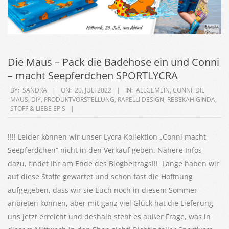
Die Maus – Pack die Badehose ein und Conni
– macht Seepferdchen SPORTLYCRA
2022-
BY:
SANDRA
ON:
20. JULI 2022
IN:
ALLGEMEIN
,
CONNI
,
DIE
MAUS
,
DIY
,
PRODUKTVORSTELLUNG
,
RAPELLI DESIGN
,
REBEKAH GINDA
,
07-
STOFF & LIEBE EP'S
20
!!!! Leider können wir unser Lycra Kollektion „Conni macht
Seepferdchen“ nicht in den Verkauf geben. Nähere Infos
dazu, findet Ihr am Ende des Blogbeitrags!!! Lange haben wir
auf diese Stoffe gewartet und schon fast die Hoffnung
aufgegeben, dass wir sie Euch noch in diesem Sommer
anbieten können, aber mit ganz viel Glück hat die Lieferung
uns jetzt erreicht und deshalb steht es außer Frage, was in