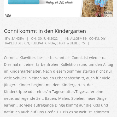
Conni kommt in den Kindergarten
2022-
BY:
SANDRA
ON:
30. JUNI 2022
IN:
ALLGEMEIN
,
CONNI
,
DIY
,
RAPELLI DESIGN
,
REBEKAH GINDA
,
STOFF & LIEBE EP'S
06-
30
Cornelia Klawitter, besser bekannt als Conni, ist wieder da!
Diesmal mit einer farbenfrohen Kollektion rund um den Alltag
im Kindergartenalter. Nach diesem Sommer starten nicht nur
viele Schüler in einen neuen Lebensabschnitt, auch für viele
jüngere Kinder beginnt mit dem Kindergarten, der
Kinderkrippe oder einer/m Tagesmutter/Tagesvater eine
neue, aufregende Zeit. Bauen, Malen, Spielen, neue Dinge
lernen… so viele aufregende Dinge kommt auf die Kids und
natürlich auch auf uns Große zu. Bis es so weit ist, stimmen