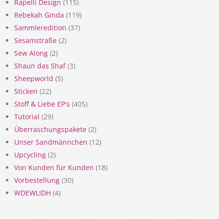
Rapelli Design
(115)
Rebekah Ginda
(119)
Sammleredition
(37)
Sesamstraße
(2)
Sew Along
(2)
Shaun das Shaf
(3)
Sheepworld
(5)
Sticken
(22)
Stoff & Liebe EP's
(405)
Tutorial
(29)
Überraschungspakete
(2)
Unser Sandmännchen
(12)
Upcycling
(2)
Von Kunden für Kunden
(18)
Vorbestellung
(30)
WDEWLIDH
(4)