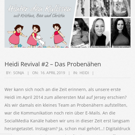
Heidi Revival #2 – Das Probenähen
2019-
BY:
SONJA
ON:
16. APRIL 2019
IN:
HEIDI
04-
16
Wer kann sich noch an die Zeit erinnern, als unsere erste
Heidi im April 2014 zum allerersten Mal auf Jersey erschien?
Als wir damals ein kleines Team an Probenähern aufstellten,
war die Kommunikation noch rein über E-Mails. An die
SocialMedia Kanäle haben wir uns in dieser Zeit erst langsam
herangetastet. Instagram? Ja, schon mal gehört…! Digitaldruck