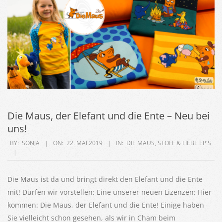
Die Maus, der Elefant und die Ente – Neu bei
uns!
2019-
BY:
SONJA
ON:
22. MAI 2019
IN:
DIE MAUS
,
STOFF & LIEBE EP'S
05-
22
Die Maus ist da und bringt direkt den Elefant und die Ente
mit! Dürfen wir vorstellen: Eine unserer neuen Lizenzen: Hier
kommen: Die Maus, der Elefant und die Ente! Einige haben
Sie vielleicht schon gesehen, als wir in Cham beim