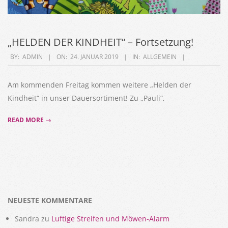
„HELDEN DER KINDHEIT“ – Fortsetzung!
2019-
BY:
ADMIN
ON:
24. JANUAR 2019
IN:
ALLGEMEIN
01-
24
Am kommenden Freitag kommen weitere „Helden der
Kindheit“ in unser Dauersortiment! Zu „Pauli“,
READ MORE →
NEUESTE KOMMENTARE
Sandra
zu
Luftige Streifen und Möwen-Alarm