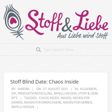
Skip
to
content
Stoff&Liebe
Search
Secondary
Navigation
Menu
Stoff Blind Date: Chaos Inside
BY:
SANDRA
ON:
27. AUGUST 2021
IN:
ALLGEMEIN
,
DIY
,
PRODUKTVORSTELLUNG
,
RAPELLI DESIGN
,
STOFF & LIEBE
EP'S
TAGGED:
CHAOS INSIDE
,
NÄHEN
,
NÄHEN FÜR
DAMEN
,
NÄHEN FÜR ERWACHSENE
,
NÄHEN FÜR HERREN
,
RAPELLI DESIGN