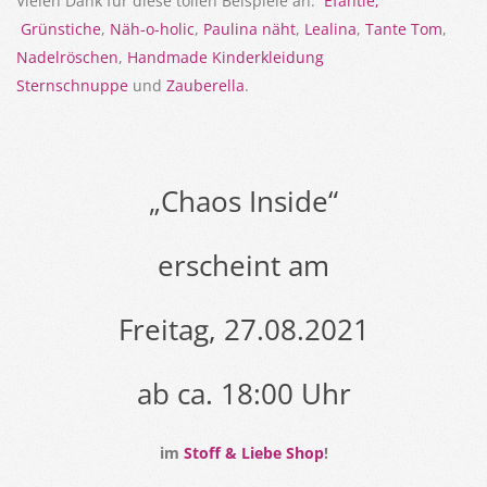
Vielen Dank für diese tollen Beispiele an:
Efantie,
Grünstiche
,
Näh-o-holic
,
Paulina näht
,
Lealina
,
Tante Tom
,
Nadelröschen
,
Handmade Kinderkleidung
Sternschnuppe
und
Zauberella
.
„Chaos Inside“
erscheint am
Freitag, 27.08.2021
ab ca. 18:00 Uhr
im
Stoff & Liebe Shop
!